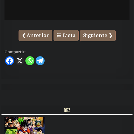
❮ Anterior
Lista
Siguiente ❯
Ver Dragon Ball Z capítulo 233 latino
Compartir:
completo online gratis, disfruta de
Dragon Ball Z 233 latino en excelente
calidad HD. Comparte Dragon Ball Z
capítulo 233 en las redes sociales.
DBZ