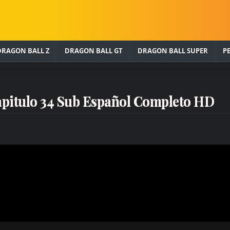
apítulos de Dragon Ball, Z, GT, Super, Películas, online completos gra
DRAGON BALL Z
DRAGON BALL GT
DRAGON BALL SUPER
P
apitulo 34 Sub Español Completo HD